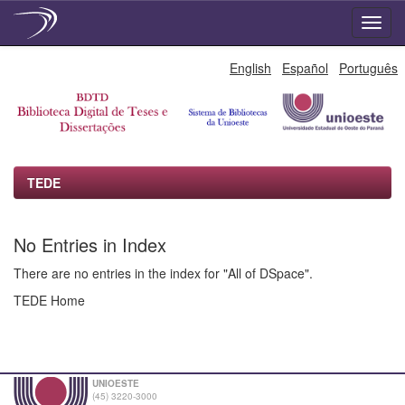
Skip
English
Español
Português
navigation
TEDE
No Entries in Index
There are no entries in the index for "All of DSpace".
TEDE Home
UNIOESTE
(45) 3220-3000