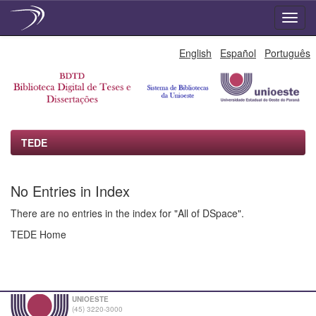
Skip
English
Español
Português
navigation
TEDE
No Entries in Index
There are no entries in the index for "All of DSpace".
TEDE Home
UNIOESTE
(45) 3220-3000