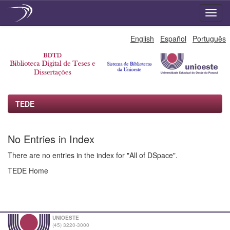
Skip
English
Español
Português
navigation
TEDE
No Entries in Index
There are no entries in the index for "All of DSpace".
TEDE Home
UNIOESTE
(45) 3220-3000