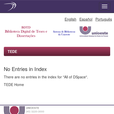
Skip
English
Español
Português
navigation
TEDE
No Entries in Index
There are no entries in the index for "All of DSpace".
TEDE Home
UNIOESTE
(45) 3220-3000