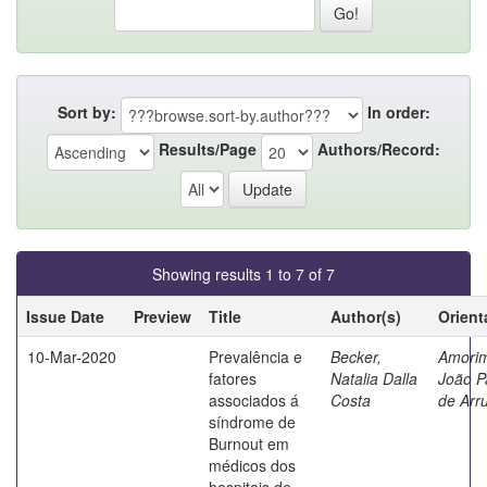
Sort by:
In order:
Results/Page
Authors/Record:
Showing results 1 to 7 of 7
Issue Date
Preview
Title
Author(s)
Orient
10-Mar-2020
Prevalência e
Becker,
Amori
fatores
Natalia Dalla
João P
associados á
Costa
de Arr
síndrome de
Burnout em
médicos dos
hospitais de