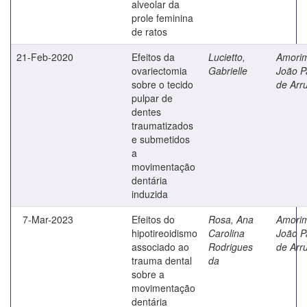
alveolar da
prole feminina
de ratos
21-Feb-2020
Efeitos da
Lucietto,
Amori
ovariectomia
Gabrielle
João P
sobre o tecido
de Arr
pulpar de
dentes
traumatizados
e submetidos
a
movimentação
dentária
induzida
7-Mar-2023
Efeitos do
Rosa, Ana
Amori
hipotireoidismo
Carolina
João P
associado ao
Rodrigues
de Arr
trauma dental
da
sobre a
movimentação
dentária