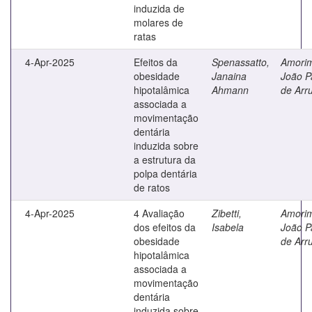
induzida de
molares de
ratas
4-Apr-2025
Efeitos da
Spenassatto,
Amori
obesidade
Janaina
João P
hipotalâmica
Ahmann
de Arr
associada a
movimentação
dentária
induzida sobre
a estrutura da
polpa dentária
de ratos
4-Apr-2025
4 Avaliação
Zibetti,
Amori
dos efeitos da
Isabela
João P
obesidade
de Arr
hipotalâmica
associada a
movimentação
dentária
induzida sobre