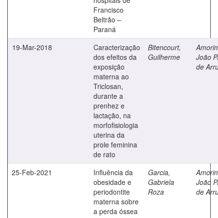
Francisco
Beltrão –
Paraná
19-Mar-2018
Caracterização
Bitencourt,
Amori
dos efeitos da
Guilherme
João P
exposição
de Arr
materna ao
Triclosan,
durante a
prenhez e
lactação, na
morfofisiologia
uterina da
prole feminina
de rato
25-Feb-2021
Influência da
Garcia,
Amori
obesidade e
Gabriela
João P
periodontite
Roza
de Arr
materna sobre
a perda óssea