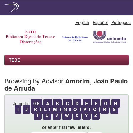
Skip
English
Español
Português
navigation
TEDE
Browsing by Advisor
Amorim, João Paulo
de Arruda
0-9
A
B
C
D
E
F
G
H
Jump to:
I
J
K
L
M
N
O
P
Q
R
S
T
U
V
W
X
Y
Z
or enter first few letters: