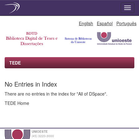
Skip
English
Español
Português
navigation
TEDE
No Entries in Index
There are no entries in the index for "All of DSpace".
TEDE Home
UNIOESTE
(45) 3220-3000