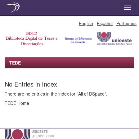
Skip
English
Español
Português
navigation
TEDE
No Entries in Index
There are no entries in the index for "All of DSpace".
TEDE Home
UNIOESTE
(45) 3220-3000