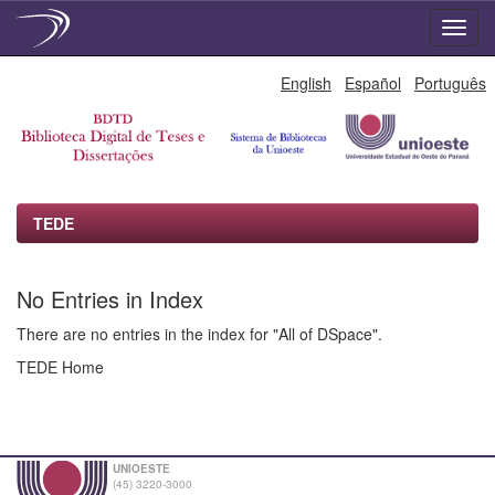
Skip
English
Español
Português
navigation
TEDE
No Entries in Index
There are no entries in the index for "All of DSpace".
TEDE Home
UNIOESTE
(45) 3220-3000