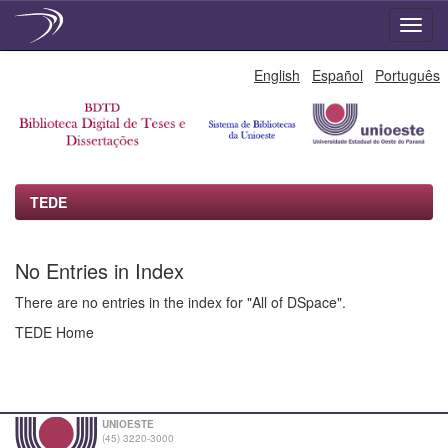
Skip
English
Español
Português
navigation
TEDE
No Entries in Index
There are no entries in the index for "All of DSpace".
TEDE Home
UNIOESTE
(45) 3220-3000