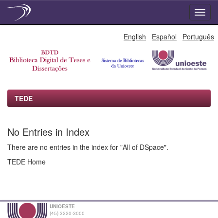
Skip
English
Español
Português
navigation
TEDE
No Entries in Index
There are no entries in the index for "All of DSpace".
TEDE Home
UNIOESTE
(45) 3220-3000