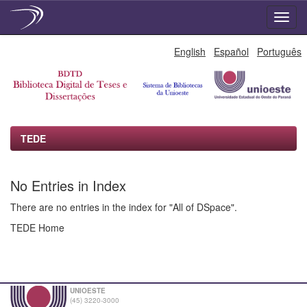
Skip
English
Español
Português
navigation
TEDE
No Entries in Index
There are no entries in the index for "All of DSpace".
TEDE Home
UNIOESTE
(45) 3220-3000