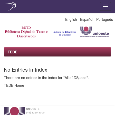
Skip
English
Español
Português
navigation
TEDE
No Entries in Index
There are no entries in the index for "All of DSpace".
TEDE Home
UNIOESTE
(45) 3220-3000