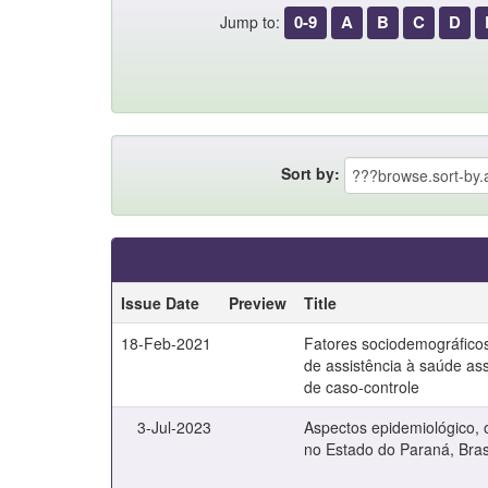
0-9
A
B
C
D
Jump to:
Sort by:
Issue Date
Preview
Title
18-Feb-2021
Fatores sociodemográficos
de assistência à saúde as
de caso-controle
3-Jul-2023
Aspectos epidemiológico, 
no Estado do Paraná, Bras