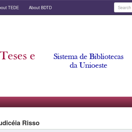
out TEDE
About BDTD
udicéia Risso