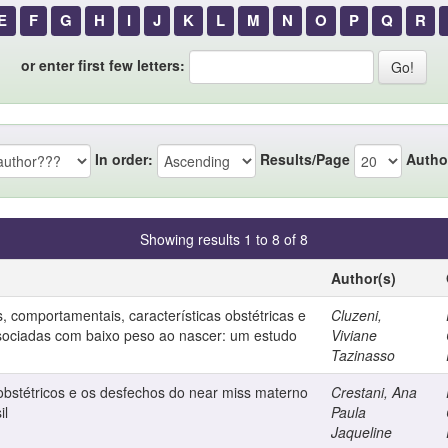
E
F
G
H
I
J
K
L
M
N
O
P
Q
R
or enter first few letters:
In order:
Results/Page
Autho
Showing results 1 to 8 of 8
Author(s)
, comportamentais, características obstétricas e
Cluzeni,
sociadas com baixo peso ao nascer: um estudo
Viviane
Tazinasso
obstétricos e os desfechos do near miss materno
Crestani, Ana
il
Paula
Jaqueline