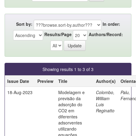
Sort by:
In order:
Results/Page
Authors/Record:
Showing results 1 to 3 of 3
Issue Date
Preview
Title
Author(s)
Orient
18-Aug-2023
Modelagem e
Colombo,
Palu,
previsão da
William
Fernan
adsorção do
Luis
CO2 em
Reginatto
diferentes
adsorventes
utilizando
equações