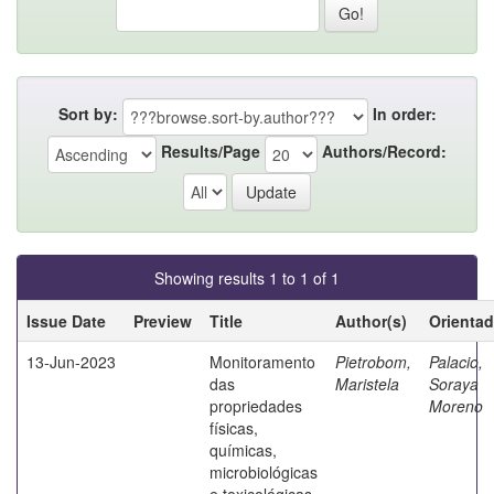
Sort by:
In order:
Results/Page
Authors/Record:
Showing results 1 to 1 of 1
Issue Date
Preview
Title
Author(s)
Orientad
13-Jun-2023
Monitoramento
Pietrobom,
Palacio,
das
Maristela
Soraya
propriedades
Moreno
físicas,
químicas,
microbiológicas
e toxicológicas