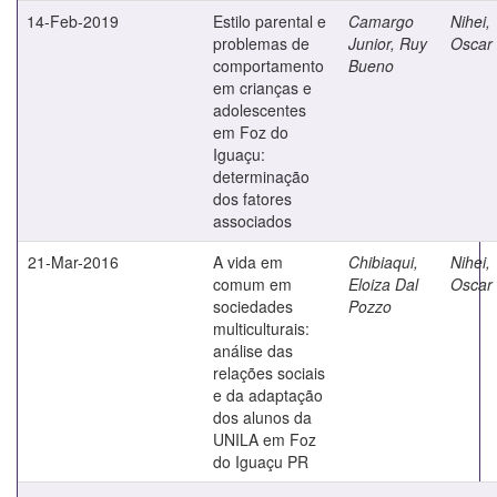
14-Feb-2019
Estilo parental e
Camargo
Nihei,
problemas de
Junior, Ruy
Oscar 
comportamento
Bueno
em crianças e
adolescentes
em Foz do
Iguaçu:
determinação
dos fatores
associados
21-Mar-2016
A vida em
Chibiaqui,
Nihei,
comum em
Eloiza Dal
Oscar 
sociedades
Pozzo
multiculturais:
análise das
relações sociais
e da adaptação
dos alunos da
UNILA em Foz
do Iguaçu PR