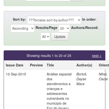
Sort by:
In order:
Results/Page
Authors/Record:
Showing results 1 to 20 of 25
next >
Issue Date
Preview
Title
Author(s)
Orien
12-Sep-2015
Análise espacial
Bortoli,
Nihei,
dos
Dayse
Oscar 
atendimentos a
Mara
crianças e
adolescentes
vulneráveis no
município de
Foz do Iguaçu