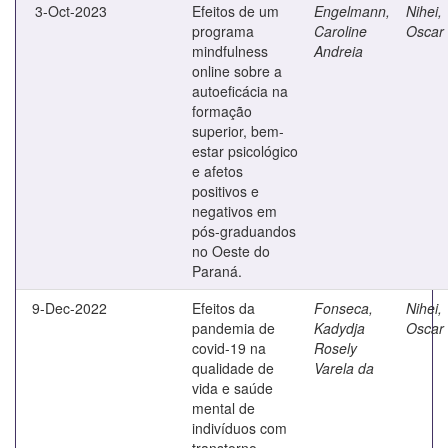
3-Oct-2023
Efeitos de um
Engelmann,
Nihei,
programa
Caroline
Oscar 
mindfulness
Andreia
online sobre a
autoeficácia na
formação
superior, bem-
estar psicológico
e afetos
positivos e
negativos em
pós-graduandos
no Oeste do
Paraná.
9-Dec-2022
Efeitos da
Fonseca,
Nihei,
pandemia de
Kadydja
Oscar 
covid-19 na
Rosely
qualidade de
Varela da
vida e saúde
mental de
indivíduos com
transtorno