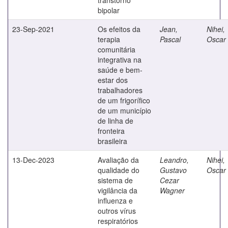
bipolar
23-Sep-2021
Os efeitos da
Jean,
Nihei,
terapia
Pascal
Oscar 
comunitária
integrativa na
saúde e bem-
estar dos
trabalhadores
de um frigorífico
de um município
de linha de
fronteira
brasileira
13-Dec-2023
Avaliação da
Leandro,
Nihei,
qualidade do
Gustavo
Oscar 
sistema de
Cezar
vigilância da
Wagner
influenza e
outros vírus
respiratórios