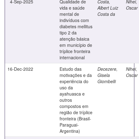
4-Sep-2025
Qualidade de
Costa,
Nihei,
vida e saúde
Albert Luiz
Oscar 
mental de
Costa da
indivíduos com
diabetes mellitus
tipo 2 da
atenção básica
em município de
tríplice fronteira
internacional
16-Dec-2022
Estudo das
Decezere,
Nihei,
motivações e da
Gisela
Oscar 
experiência do
Giombelli
uso da
ayahuasca e
outros
compostos em
região de tríplice
fronteira (Brasil-
Paraguai-
Argentina)