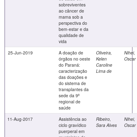
sobreviventes
ao câncer de
mama sob a
perspectiva do
bem-estar e da
qualidade de
vida
25-Jun-2019
A doação de
Oliveira,
Nihei,
órgãos no oeste
Kelen
Oscar 
do Paraná:
Caroline
caracterização
Lima de
das doações e
do sistema de
transplantes da
sede da 9ª
regional de
saúde
11-Aug-2017
Assistência ao
Ribeiro,
Nihei,
ciclo gravídico
Sara Alves
Oscar 
puerperal em