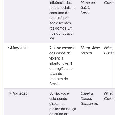
influência das
Maria da
Oscar 
redes sociais no
Glória
consumo de
Karan
narguilé por
adolescentes
residentes Em
Foz do Iguaçu-
PR
5-May-2020
Análise espacial
Miura, Aline
Nihei,
dos casos de
Suelen
Oscar 
violência
infanto-juvenil
em regiões de
faixa de
fronteira do
Brasil
7-Apr-2025
Sorria, você
Oliveira,
Nihei,
está sendo
Daiane
Oscar 
girada: os
Glaucia de
efeitos da dança
de salão em