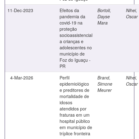
11-Dec-2023
Efeitos da
Bortoli,
Nihei,
pandemia da
Dayse
Oscar 
covid-19 na
Mara
proteção
socioassistencial
a crianças e
adolescentes no
município de
Foz do Iguaçu -
PR
4-Mar-2026
Perfil
Brand,
Nihei,
epidemiológico
Simone
Oscar 
e preditores de
Meurer
mortalidade de
idosos
atendidos por
fraturas em um
hospital público
em município de
tríplice fronteira