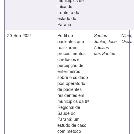
municípios de
faixa de
fronteira do
estado do
Paraná
20-Sep-2021
Perfil de
Santos
Nihei,
pacientes que
Junior, José
Oscar 
realizaram
Adelson
procedimentos
dos Santos
cardíacos e
percepção de
enfermeiros
sobre o cuidado
pós-operatório
de pacientes
residentes em
municípios da 9ª
Regional de
Saúde do
Paraná: um
estudo de caso
com método