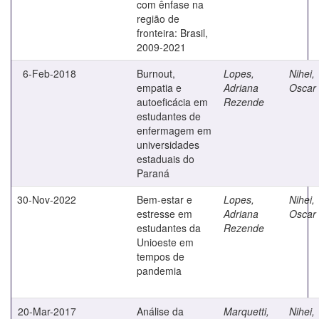
com ênfase na
região de
fronteira: Brasil,
2009-2021
6-Feb-2018
Burnout,
Lopes,
Nihei,
empatia e
Adriana
Oscar 
autoeficácia em
Rezende
estudantes de
enfermagem em
universidades
estaduais do
Paraná
30-Nov-2022
Bem-estar e
Lopes,
Nihei,
estresse em
Adriana
Oscar 
estudantes da
Rezende
Unioeste em
tempos de
pandemia
20-Mar-2017
Análise da
Marquetti,
Nihei,