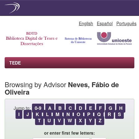
Skip
English
Español
Português
navigation
TEDE
Browsing by Advisor
Neves, Fábio de
Oliveira
0-9
A
B
C
D
E
F
G
H
Jump to:
I
J
K
L
M
N
O
P
Q
R
S
T
U
V
W
X
Y
Z
or enter first few letters: