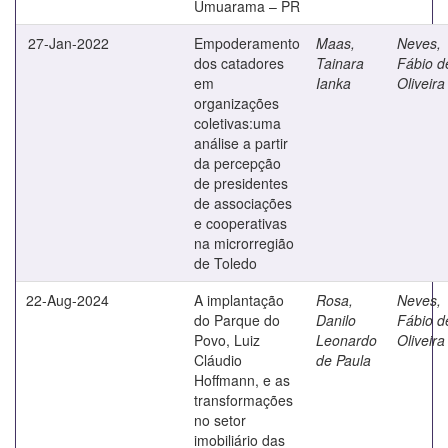
Umuarama – PR
27-Jan-2022
Empoderamento
Maas,
Neves,
dos catadores
Tainara
Fábio d
em
Ianka
Oliveira
organizações
coletivas:uma
análise a partir
da percepção
de presidentes
de associações
e cooperativas
na microrregião
de Toledo
22-Aug-2024
A implantação
Rosa,
Neves,
do Parque do
Danilo
Fábio d
Povo, Luiz
Leonardo
Oliveira
Cláudio
de Paula
Hoffmann, e as
transformações
no setor
imobiliário das