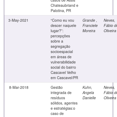
Chateaubriand e
Palotina, PR
3-May-2021
“Como eu vou
Grande ,
Neves,
descer naquele
Franciele
Fábio d
lugar?”:
Moreira
Oliveira
percepções
sobre a
segregação
socioespacial
em áreas de
vulnerabilidade
social do bairro
Cascavel Velho
em Cascavel/PR
8-Mar-2018
Gestão
Kuhn,
Neves,
integrada de
Angela
Fábio d
resíduos
Danielle
Oliveira
sólidos, agentes
e estratégias:o
caso de