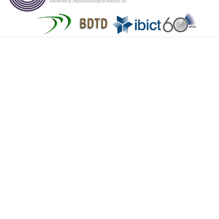
biblioteca.repositorio@unioeste.br