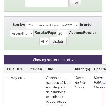
Sort by:
In order:
Results/Page
Authors/Record:
Showing results 1 to 6 of 6
Issue Date
Preview
Title
Author(s)
Orient
29-May-2017
Gestão de
Costa,
Neves,
resíduos sólidos
Adrielly
Fábio d
e a integração
Grava
Oliveira
de catadores
em cidades
pequenas: os
casos de Assis