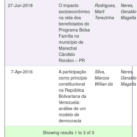
27-Jun-2018
O impacto
Rodrigues,
Neres,
socioeconômico
Marli
Geraldo
na vida dos
Terezinha
Magella
beneficiados do
Programa Bolsa
Família no
município de
Marechal
Cândido
Rondon – PR
7-Apr-2016
A participação
Silva,
Neres,
como princípio
Marcos
Geraldo
constitucional
Wílian da
Magella
na República
Bolivariana da
Venezuela:
análise de um
modelo de
democracia
Showing results 1 to 3 of 3