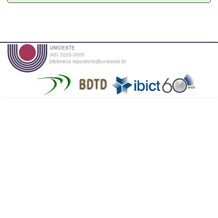
UNIOESTE
(45) 3220-3000
biblioteca.repositorio@unioeste.br