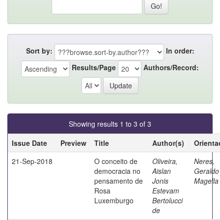
Sort by:
In order:
Results/Page
Authors/Record:
Showing results 1 to 3 of 3
Issue Date
Preview
Title
Author(s)
Orienta
21-Sep-2018
O conceito de
Oliveira,
Neres,
democracia no
Aislan
Geraldo
pensamento de
Jonis
Magella
Rosa
Estevam
Luxemburgo
Bertolucci
de