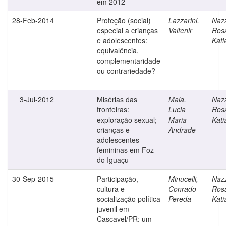
em 2012
28-Feb-2014
Proteção (social)
Lazzarini,
Nazz
especial a crianças
Valtenir
Ros
e adolescentes:
Kati
equivalência,
complementaridade
ou contrariedade?
3-Jul-2012
Misérias das
Maia,
Nazz
fronteiras:
Lucia
Ros
exploração sexual;
Maria
Kati
crianças e
Andrade
adolescentes
femininas em Foz
do Iguaçu
30-Sep-2015
Participação,
Minucelli,
Nazz
cultura e
Conrado
Ros
socialização política
Pereda
Kati
juvenil em
Cascavel/PR: um