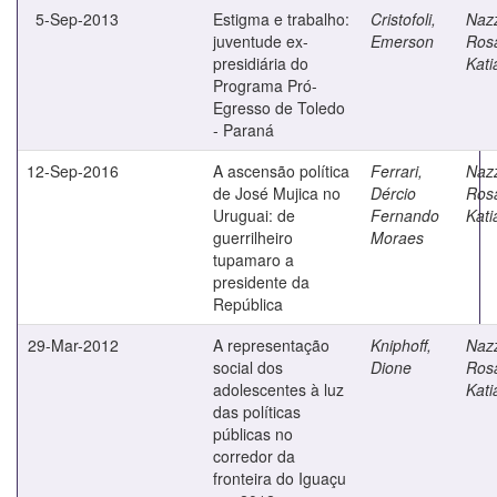
5-Sep-2013
Estigma e trabalho:
Cristofoli,
Nazz
juventude ex-
Emerson
Ros
presidiária do
Kati
Programa Pró-
Egresso de Toledo
- Paraná
12-Sep-2016
A ascensão política
Ferrari,
Nazz
de José Mujica no
Dércio
Ros
Uruguai: de
Fernando
Kati
guerrilheiro
Moraes
tupamaro a
presidente da
República
29-Mar-2012
A representação
Kniphoff,
Nazz
social dos
Dione
Ros
adolescentes à luz
Kati
das políticas
públicas no
corredor da
fronteira do Iguaçu