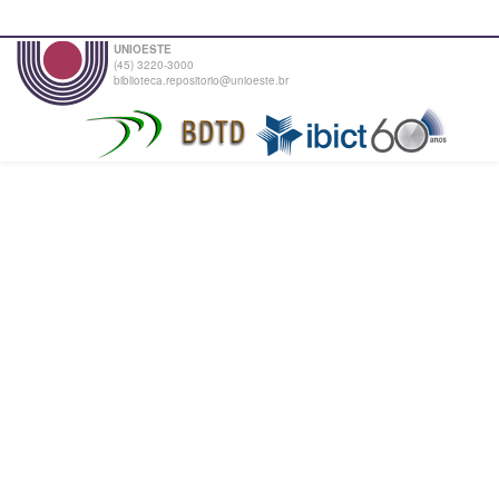
UNIOESTE
(45) 3220-3000
biblioteca.repositorio@unioeste.br