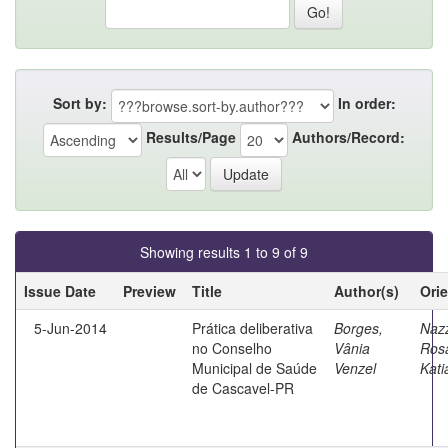
Sort by:
In order:
Results/Page
Authors/Record:
Showing results 1 to 9 of 9
Issue Date
Preview
Title
Author(s)
Ori
5-Jun-2014
Prática deliberativa
Borges,
Nazz
no Conselho
Vânia
Ros
Municipal de Saúde
Venzel
Kati
de Cascavel-PR