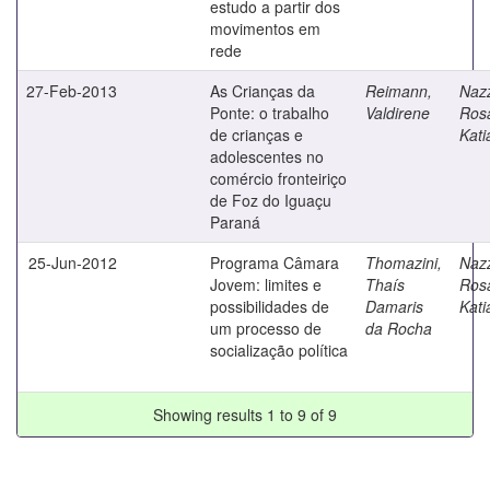
estudo a partir dos
movimentos em
rede
27-Feb-2013
As Crianças da
Reimann,
Nazz
Ponte: o trabalho
Valdirene
Ros
de crianças e
Kati
adolescentes no
comércio fronteiriço
de Foz do Iguaçu
Paraná
25-Jun-2012
Programa Câmara
Thomazini,
Nazz
Jovem: limites e
Thaís
Ros
possibilidades de
Damaris
Kati
um processo de
da Rocha
socialização política
Showing results 1 to 9 of 9