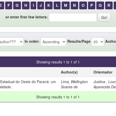
E
F
G
H
I
J
K
L
M
N
O
P
Q
R
or enter first few letters:
In order:
Results/Page
Autho
Showing results 1 to 1 of 1
Author(s)
Orientador
 Estadual do Oeste do Paraná: um
Lima, Wellington
Justina , Lou
lidade.
Soares de
Aparecida Del
Showing results 1 to 1 of 1