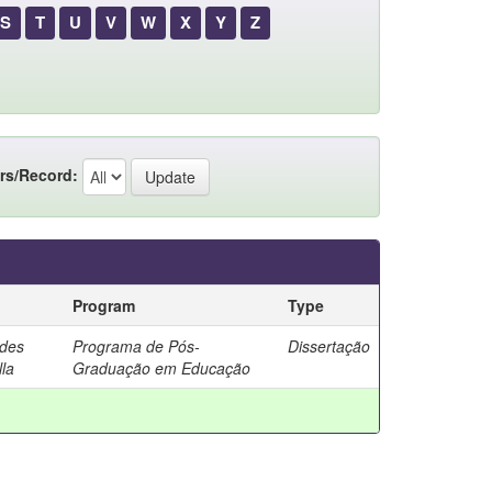
S
T
U
V
W
X
Y
Z
rs/Record:
Program
Type
rdes
Programa de Pós-
Dissertação
la
Graduação em Educação