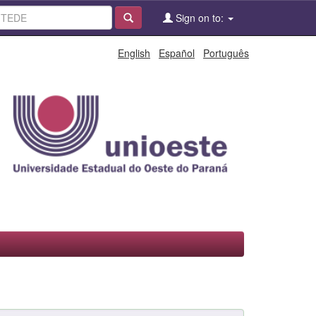
Sign on to:
English
Español
Português