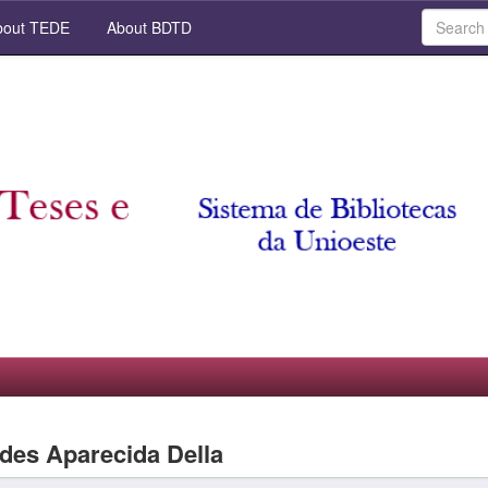
out TEDE
About BDTD
rdes Aparecida Della