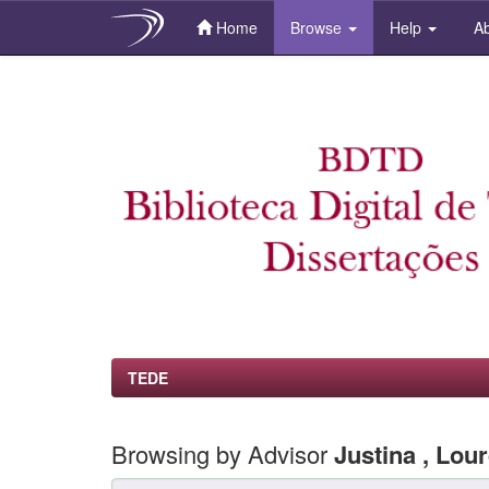
Home
Browse
Help
Ab
Skip
navigation
TEDE
Browsing by Advisor
Justina , Lou