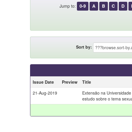
0-9
A
B
C
D
Jump to:
Sort by:
Issue Date
Preview
Title
21-Aug-2019
Extensão na Universidade
estudo sobre o tema sexua