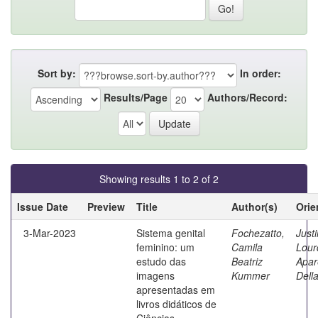
Sort by:
In order:
Results/Page
Authors/Record:
Showing results 1 to 2 of 2
Issue Date
Preview
Title
Author(s)
Orie
3-Mar-2023
Sistema genital
Fochezatto,
Justi
feminino: um
Camila
Lour
estudo das
Beatriz
Apar
imagens
Kummer
Dell
apresentadas em
livros didáticos de
Ciências