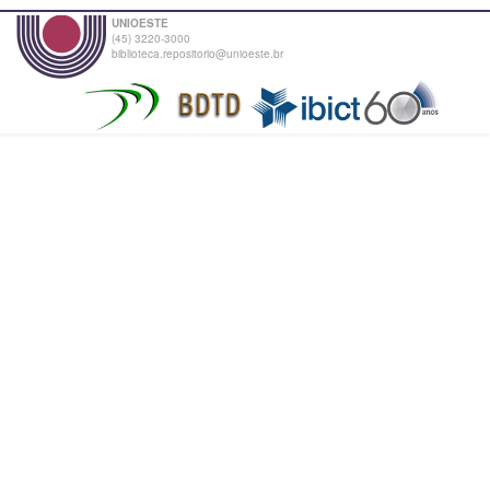
UNIOESTE
(45) 3220-3000
biblioteca.repositorio@unioeste.br