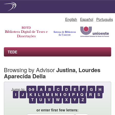
Skip
English
Español
Português
navigation
TEDE
Browsing by Advisor
Justina, Lourdes
Aparecida Della
0-9
A
B
C
D
E
F
G
H
Jump to:
I
J
K
L
M
N
O
P
Q
R
S
T
U
V
W
X
Y
Z
or enter first few letters: