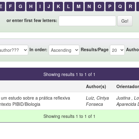
E
F
G
H
I
J
K
L
M
N
O
P
Q
R
or enter first few letters:
In order:
Results/Page
Autho
Showing results 1 to 1 of 1
Author(s)
Orientador
um estudo sobre a prática reflexiva
Luiz, Cintya
Justina , L
ntexto PIBID/Biologia
Fonseca
Aparecida 
Showing results 1 to 1 of 1