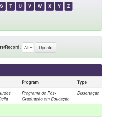
S
T
U
V
W
X
Y
Z
rs/Record:
Program
Type
ourdes
Programa de Pós-
Dissertação
Della
Graduação em Educação