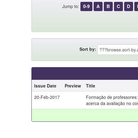
0-9
A
B
C
D
Jump to:
Sort by:
Issue Date
Preview
Title
20-Feb-2017
Formação de professores: 
acerca da avaliação no co