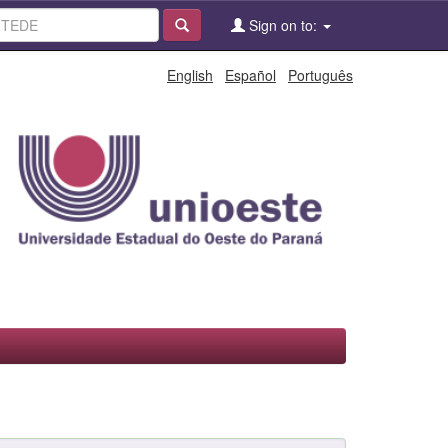
Sign on to:
English
Español
Português