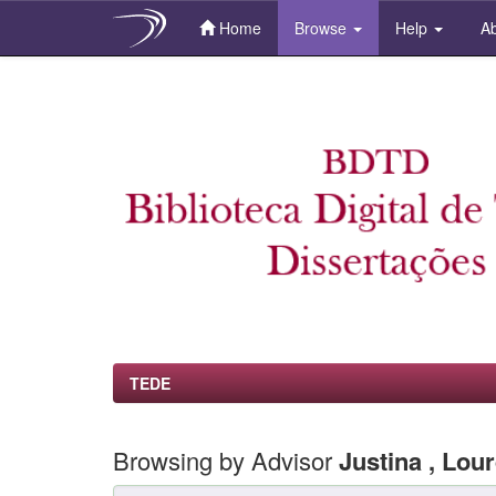
Home
Browse
Help
Ab
Skip
navigation
TEDE
Browsing by Advisor
Justina , Lou