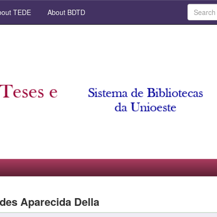
out TEDE
About BDTD
rdes Aparecida Della