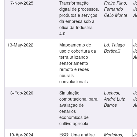
7-Nov-2025
Transformação
Freire Filho,
J
digital de processos,
Fernando
J
produtos e serviços
Celio Monte
A
da empresa sob a
ótica da Indústria
4.0.
13-May-2022
Mapeamento de
Ló, Thiago
J
uso e cobertura da
Berticelli
J
terra utilizando
A
sensoriamento
remoto e redes
neurais
convolucionais
6-Feb-2020
Simulação
Luchesi,
J
computacional para
André Luiz
J
avaliação de
Barros
A
cenários
econômicos de
cultivo agrícola
19-Apr-2024
ESG: Uma análise
Medeiros,
J