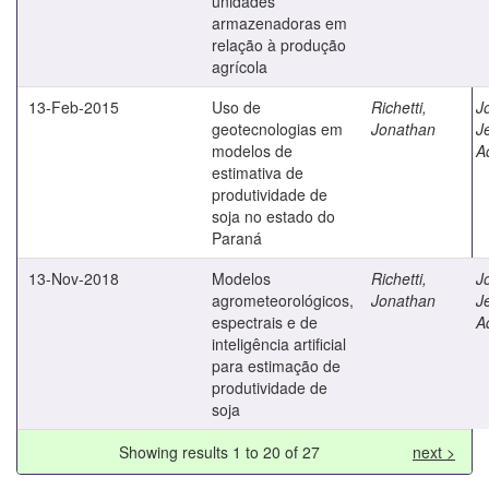
unidades
armazenadoras em
relação à produção
agrícola
13-Feb-2015
Uso de
Richetti,
J
geotecnologias em
Jonathan
J
modelos de
A
estimativa de
produtividade de
soja no estado do
Paraná
13-Nov-2018
Modelos
Richetti,
J
agrometeorológicos,
Jonathan
J
espectrais e de
A
inteligência artificial
para estimação de
produtividade de
soja
Showing results 1 to 20 of 27
next >