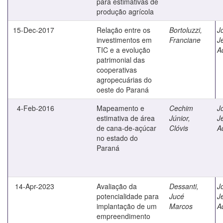
para estimativas de
produção agrícola
15-Dec-2017
Relação entre os
Bortoluzzi,
J
investimentos em
Franciane
J
TIC e a evolução
A
patrimonial das
cooperativas
agropecuárias do
oeste do Paraná
4-Feb-2016
Mapeamento e
Cechim
J
estimativa de área
Júnior,
J
de cana-de-açúcar
Clóvis
A
no estado do
Paraná
14-Apr-2023
Avaliação da
Dessanti,
J
potencialidade para
Jucé
J
implantação de um
Marcos
A
empreendimento