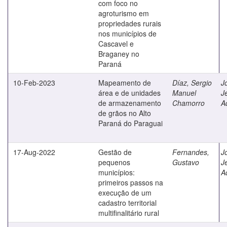
com foco no
agroturismo em
propriedades rurais
nos municípios de
Cascavel e
Braganey no
Paraná
10-Feb-2023
Mapeamento de
Díaz, Sergio
J
área e de unidades
Manuel
J
de armazenamento
Chamorro
A
de grãos no Alto
Paraná do Paraguai
17-Aug-2022
Gestão de
Fernandes,
J
pequenos
Gustavo
J
municípios:
A
primeiros passos na
execução de um
cadastro territorial
multifinalitário rural