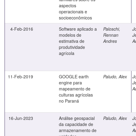
aspectos
operacionais e
socioeconômicos
4-Feb-2016
Software aplicado a
Paloschi,
J
modelos de
Rennan
J
estimativa de
Andres
A
produtividade
agrícola
11-Feb-2019
GOOGLE earth
Paludo, Alex
J
engine para
J
mapeamento de
A
culturas agrícolas
no Paraná
16-Jun-2023
Análise geospacial
Paludo, Alex
J
da capacidade de
J
armazenamento de
A