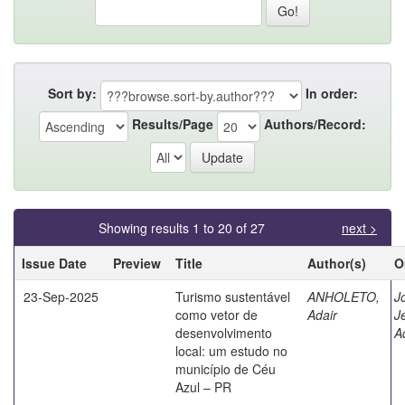
Sort by:
In order:
Results/Page
Authors/Record:
Showing results 1 to 20 of 27
next >
Issue Date
Preview
Title
Author(s)
O
23-Sep-2025
Turismo sustentável
ANHOLETO,
J
como vetor de
Adair
J
desenvolvimento
A
local: um estudo no
município de Céu
Azul – PR