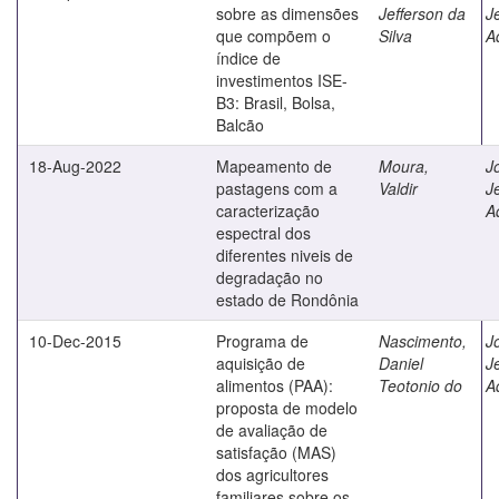
sobre as dimensões
Jefferson da
J
que compõem o
Silva
A
índice de
investimentos ISE-
B3: Brasil, Bolsa,
Balcão
18-Aug-2022
Mapeamento de
Moura,
J
pastagens com a
Valdir
J
caracterização
A
espectral dos
diferentes niveis de
degradação no
estado de Rondônia
10-Dec-2015
Programa de
Nascimento,
J
aquisição de
Daniel
J
alimentos (PAA):
Teotonio do
A
proposta de modelo
de avaliação de
satisfação (MAS)
dos agricultores
familiares sobre os