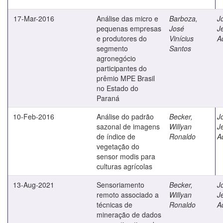
17-Mar-2016
Análise das micro e
Barboza,
J
pequenas empresas
José
J
e produtores do
Vinícius
A
segmento
Santos
agronegócio
participantes do
prêmio MPE Brasil
no Estado do
Paraná
10-Feb-2016
Análise do padrão
Becker,
J
sazonal de imagens
Willyan
J
de índice de
Ronaldo
A
vegetação do
sensor modis para
culturas agrícolas
13-Aug-2021
Sensoriamento
Becker,
J
remoto associado a
Willyan
J
técnicas de
Ronaldo
A
mineração de dados