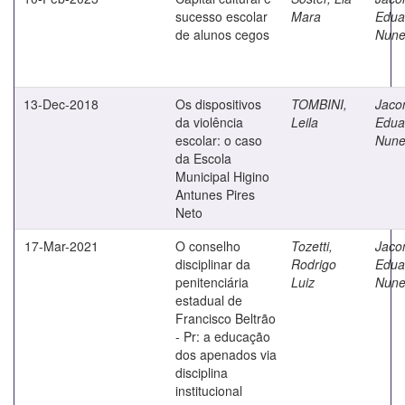
sucesso escolar
Mara
Edua
de alunos cegos
Nune
13-Dec-2018
Os dispositivos
TOMBINI,
Jaco
da violência
Leila
Edua
escolar: o caso
Nune
da Escola
Municipal Higino
Antunes Pires
Neto
17-Mar-2021
O conselho
Tozetti,
Jaco
disciplinar da
Rodrigo
Edua
penitenciária
Luiz
Nune
estadual de
Francisco Beltrão
- Pr: a educação
dos apenados via
disciplina
institucional