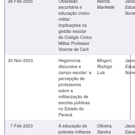
28-Feb-2025
Obsessão
Marcis,
Jaco
securitária e
Marileide
Edua
educação cívico-
Nune
militar:
implicações na
gestão escolar
do Colégio Cívico
Militar Professor
Vicente de Carli
30-Nov-2023
Hegemonia
Mingori,
Jaco
discursiva e
Rodrigo
Edua
campo escolar: a
Luis
Nune
percepção de
professores
sobre a
militarização de
escolas públicas
no Estado do
Paraná
7-Feb-2023
A educação de
Oliveira,
Jaco
policiais militares
Sandra
Edua