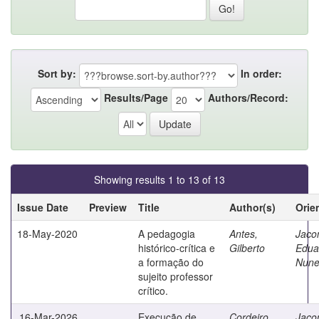
Sort by:
In order:
Results/Page
Authors/Record:
Showing results 1 to 13 of 13
Issue Date
Preview
Title
Author(s)
Orie
18-May-2020
A pedagogia
Antes,
Jaco
histórico-crítica e
Gilberto
Edua
a formação do
Nune
sujeito professor
crítico.
16-Mar-2026
Execução de
Cordeiro,
Jaco