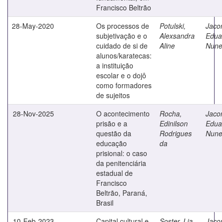
Francisco Beltrão
28-May-2020
Os processos de
Potulski,
Jaco
subjetivação e o
Alexsandra
Edua
cuidado de si de
Aline
Nune
alunos/karatecas:
a instituição
escolar e o dojô
como formadores
de sujeitos
28-Nov-2025
O acontecimento
Rocha,
Jaco
prisão e a
Edinilson
Edua
questão da
Rodrigues
Nune
educação
da
prisional: o caso
da penitenciária
estadual de
Francisco
Beltrão, Paraná,
Brasil
10-Feb-2023
Capital cultural e
Soster, Lia
Jaco