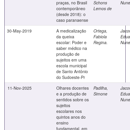
praças, no Brasil
Schons
Nune
contemporâneo
Lemos de
(desde 2018): o
caso paranaense
30-May-2019
A medicalização
Ortega,
Jaco
da queixa
Fabiola
Edua
escolar: Poder e
Regina.
Nune
saber médico na
produção de
sujeitos em uma
escola municipal
de Santo Antônio
do Sudoeste-Pr
11-Nov-2025
Olhares docentes
Padilha,
Jaco
e a produção de
Simone
Edua
sentidos sobre os
Nune
sujeitos
escolares nos
quintos anos do
ensino
fundamental, em