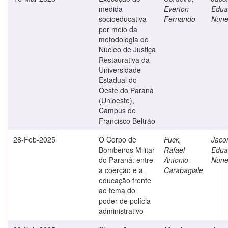
medida
Everton
Edua
socioeducativa
Fernando
Nune
por meio da
metodologia do
Núcleo de Justiça
Restaurativa da
Universidade
Estadual do
Oeste do Paraná
(Unioeste),
Campus de
Francisco Beltrão
28-Feb-2025
O Corpo de
Fuck,
Jaco
Bombeiros Militar
Rafael
Edua
do Paraná: entre
Antonio
Nune
a coerção e a
Carabagiale
educação frente
ao tema do
poder de polícia
administrativo