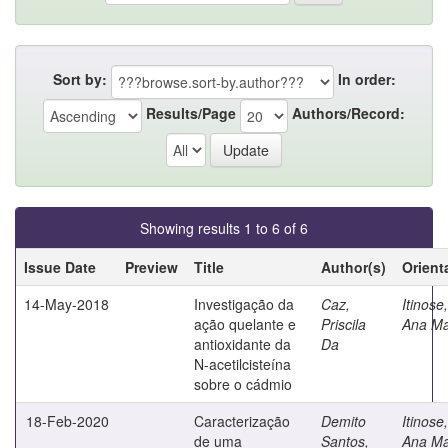
Sort by:
In order:
Results/Page
Authors/Record:
Showing results 1 to 6 of 6
Issue Date
Preview
Title
Author(s)
Orient
14-May-2018
Investigação da
Caz,
Itinose,
ação quelante e
Priscila
Ana Ma
antioxidante da
Da
N-acetilcisteína
sobre o cádmio
18-Feb-2020
Caracterização
Demito
Itinose,
de uma
Santos,
Ana Ma