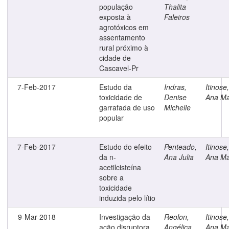
população
Thalita
exposta à
Faleiros
agrotóxicos em
assentamento
rural próximo à
cidade de
Cascavel-Pr
7-Feb-2017
Estudo da
Indras,
Itinose,
toxicidade de
Denise
Ana Ma
garrafada de uso
Michelle
popular
7-Feb-2017
Estudo do efeito
Penteado,
Itinose,
da n-
Ana Julia
Ana Ma
acetilcisteína
sobre a
toxicidade
induzida pelo lítio
9-Mar-2018
Investigação da
Reolon,
Itinose,
ação disruptora
Angélica
Ana Ma