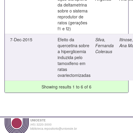
da deltametrina
sobre o sistema
reprodutor de
ratos (gerações
f1 e f2)
7-Dec-2015
Efeito da
Silva,
Itinose,
quercetina sobre
Fernanda
Ana Ma
a hiperglicemia
Coleraus
induzida pelo
tamoxifeno em
ratas
ovariectomizadas
Showing results 1 to 6 of 6
UNIOESTE
(45) 3220-3000
biblioteca.repositorio@unioeste.br