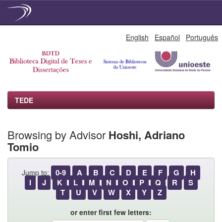
Skip
English
Español
Português
navigation
TEDE
Browsing by Advisor
Hoshi, Adriano
Tomio
0-9
A
B
C
D
E
F
G
H
Jump to:
I
J
K
L
M
N
O
P
Q
R
S
T
U
V
W
X
Y
Z
or enter first few letters: