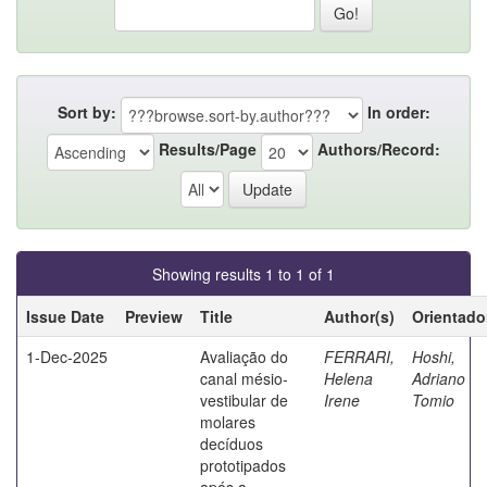
Sort by:
In order:
Results/Page
Authors/Record:
Showing results 1 to 1 of 1
Issue Date
Preview
Title
Author(s)
Orientado
1-Dec-2025
Avaliação do
FERRARI,
Hoshi,
canal mésio-
Helena
Adriano
vestibular de
Irene
Tomio
molares
decíduos
prototipados
após a